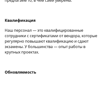
предлагаем то, в чём сами уверены.
Квалификация
Наш персонал — это квалифицированные
сотрудники с сертификатами от вендора, которые
регулярно повышают квалификацию и сдают
экзамены. У большинства — опыт работы в
крупных проектах.
Обновляемость
Все решения, которые мы внедряем и
дорабатываем, сохраняют возможность получения
обновлений функционала. Никакие сделанные
доработки не пропадут после очередного
обновления конфигурации.