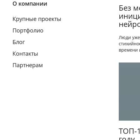
О компании
Без м
иници
Крупные проекты
нейро
Портфолио
Люди уже
Блог
стихийно
времени и
Контакты
Партнерам
ТОП-1
году