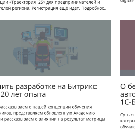
digita
ции «Траектория`25» для предпринимателей и
елей региона. Регистрация ещё идет. Подробнос...
чить разработке на Битрикс:
О б
20 лет опыта
авт
1С-
 рассказываем о нашей концепции обучения
чиков, представляем обновленную Академию
Суть с
 и рассказываем о влиянии на результат матрицы
которы
.
обучаю