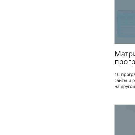
Матр
прогр
1С-прогр
сайты и 
на другой