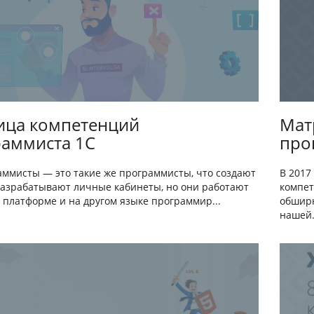
ица компетенций
Мат
аммиста 1С
про
аммисты — это такие же программисты, что создают
В 2017
разрабатывают личные кабинеты, но они работают
компет
 платформе и на другом языке программир...
обширн
нашей.