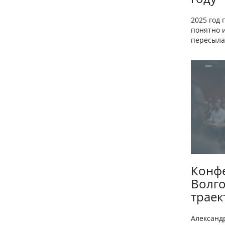
2025 год 
понятно и
пересылал
Конфе
Волго
трае
Александ