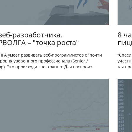
веб-разработчика.
8 ча
ВОЛГА – "точка роста"
пиц
ГА умеет развивать веб-программистов с “почти
“Спаси
уровня уверенного профессионала (Senior /
участн
р). Это происходит постоянно. Для воспроиз...
мы про