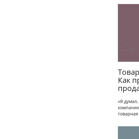
Товар
Как 
прода
«Я думал,
компанию
товарная 