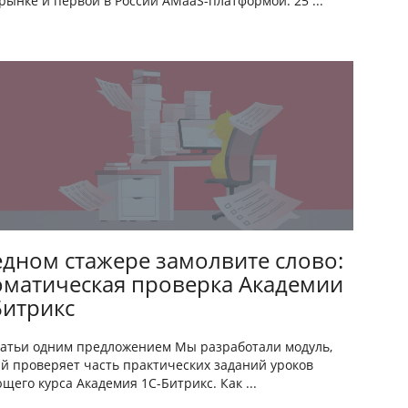
l-рынке и первой в России AMaaS-платформой. 25 ...
едном стажере замолвите слово:
оматическая проверка Академии
Битрикс
татьи одним предложением Мы разработали модуль,
й проверяет часть практических заданий уроков
щего курса Академия 1С-Битрикс. Как ...