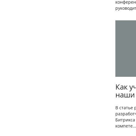
конферен
руководит
Как у
наши 
В статье
разработ
Битрикса
компете..