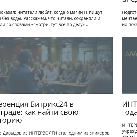
показал: читатели любят, когда о магии IT пишут
Подгот
 без воды. Расскажем, что читали, сохраняли и
мечтае
и со словами «смотри, тут всё по делу» ...
но пок
ренция Битрикс24 в
ИНТ
граде: как найти свою
год
кторию
ИНТЕРВ
учрежд
р Давыдов из ИНТЕРВОЛГИ стал одним из спикеров