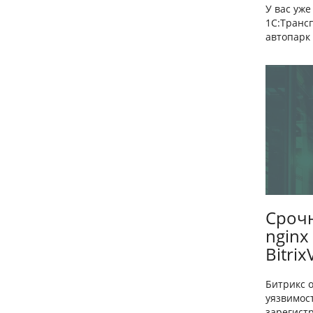
У вас уж
1С:Транс
автопарк 
Срочн
nginx
Bitri
Битрикс о
уязвимост
зарегистр