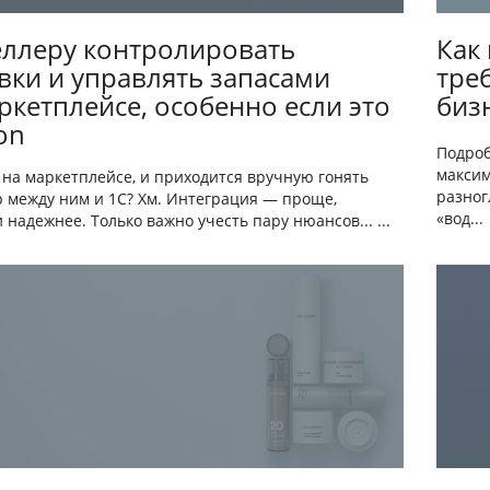
еллеру контролировать
Как
вки и управлять запасами
тре
ркетплейсе, особенно если это
биз
on
Подроб
максим
 на маркетплейсе, и приходится вручную гонять
разног
р между ним и 1С? Хм. Интеграция — проще,
«вод...
 надежнее. Только важно учесть пару нюансов... ...