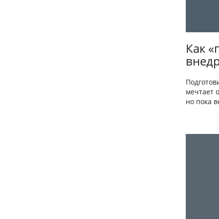
Как «
внедр
Подготови
мечтает 
но пока в