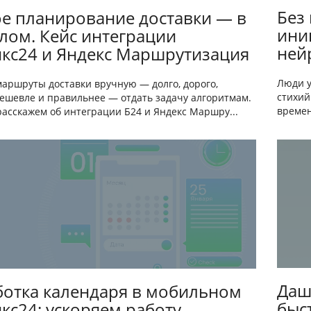
Без
е планирование доставки — в
ини
ом. Кейс интеграции
ней
кс24 и Яндекс Маршрутизация
Люди у
маршруты доставки вручную — долго, дорого,
стихий
Дешевле и правильнее — отдать задачу алгоритмам.
времен
расскажем об интеграции Б24 и Яндекс Маршру...
Даш
отка календаря в мобильном
быс
кс24: ускоряем работу