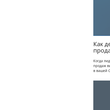
Как д
прода
Когда ли
продаж вы
в вашей C