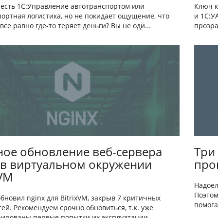
Ключ к
е есть 1С:Управление автотранспортом или
и 1С:У
портная логистика, но не покидает ощущение, что
прозра
все равно где-то теряет деньги? Вы не оди...
Три
ое обновление веб-сервера
про
 в виртуальном окружении
xVM
Надоел
Поэтом
бновил nginx для BitrixVM, закрыв 7 критичных
помога
ей. Рекомендуем срочно обновиться, т.к. уже
ированы первые попытки их эксплуатации. ...