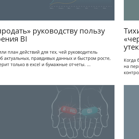
продать» руководству пользу
Тих
ения BI
«че
уте
ли план действий для тех, чей руководитель
об актуальных, правдивых данных и быстром росте,
Когда 
ерит только в excel и бумажные отчеты. ...
на пер
контро