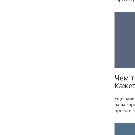
Чем т
Кажет
Еще один
ваша зарп
проекте з