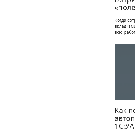
«поле
Когда со
вкладкам
всю работ
Как п
автоп
1С:УА