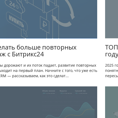
елать больше повторных
ТОП
ж с Битрикс24
год
ды дорожают и их поток падает, развитие повторных
2025 г
ходит на первый план. Начните с того, что уже есть
понятн
RM — рассказываем, как это сделат...
пересы