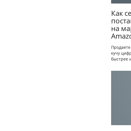
Как с
поста
на ма
Amaz
Продаете
кучу циф
быстрее и