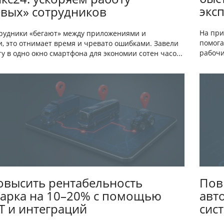
экс
вых» сотрудников
На при
трудники «бегают» между приложениями и
помога
и, это отнимает время и чревато ошибками. Завели
рабочи
у в одно окно смартфона для экономии сотен часо...
Пов
овысить рентабельность
авт
арка на 10–20% с помощью
сис
Т и интеграций