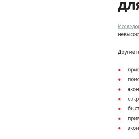
дл
Исследо
невысоку
Другие 
при
поис
экон
сокр
быст
прив
экон