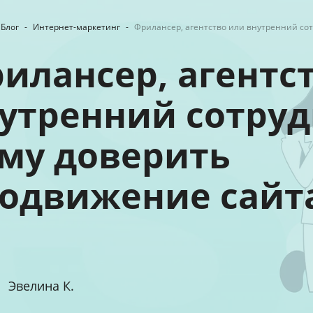
Блог
-
Интернет-маркетинг
-
Фрилансер, агентство или внутренний со
илансер, агентс
утренний сотру
му доверить
одвижение сайт
Эвелина К.