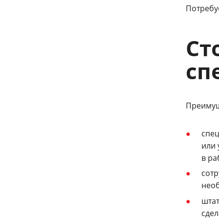
Потребу
Ст
сп
Преимущ
спец
или 
в ра
сотр
необ
штат
сдел