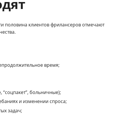
одят
чти половина клиентов фрилансеров отмечают
чества.
епродолжительное время;
 “соцпакет”, больничные);
ебаниях и изменении спроса;
ых задач;