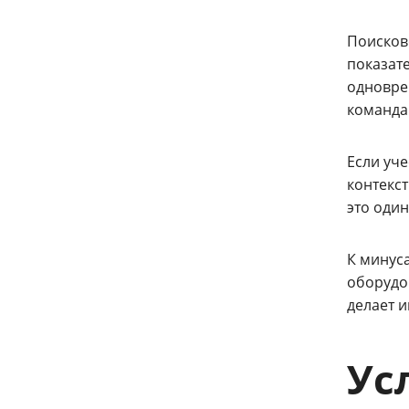
Поисков
показате
одновре
команда
Если уч
контекст
это один
К минус
оборудов
делает 
Ус