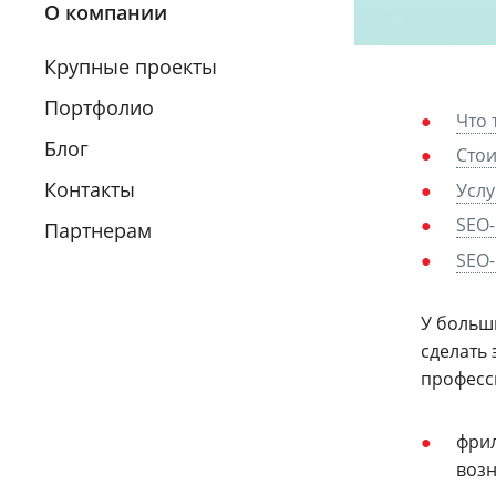
О компании
Крупные проекты
Портфолио
Что 
Блог
Стои
Контакты
Услу
SEO-
Партнерам
SEO
У больш
сделать
професс
фрил
возн