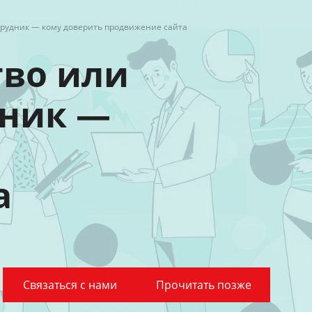
трудник — кому доверить продвижение сайта
тво или
дник —
а
Связаться с нами
Прочитать позже