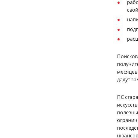
рабо
свой
нап
подг
расш
Поисков
получит
месяцев
дадут за
ПС стар
искусств
полезны
ограничи
последс
нюансов