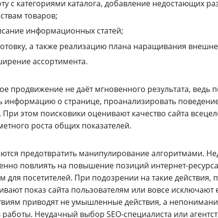
ту с категориями каталога, добавление недостающих ра
ствам товаров;
исание информационных статей;
отовку, а также реализацию плана наращивания внешне
ирение ассортимента.
ое продвижение не даёт мгновенного результата, ведь 
ь информацию о странице, проанализировать поведение п
. При этом поисковики оценивают качество сайта всецел
метного роста общих показателей.
аются предотвратить манипулирование алгоритмами. Н
енно повлиять на повышение позиций интернет-ресурса,
м для посетителей. При подозрении на такие действия,
вают показ сайта пользователям или вовсе исключают ег
твиям приводят не умышленные действия, а непонимани
 работы. Неудачный выбор SEO-специалиста или агентст