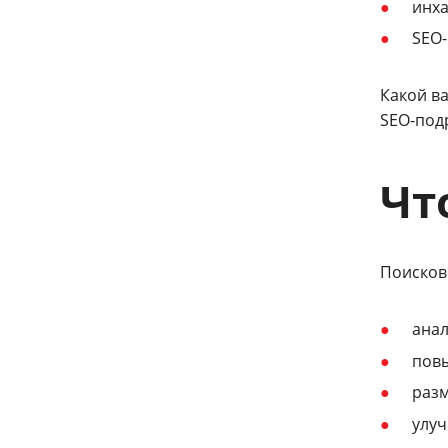
инха
SEO-
Какой ва
SEO-подр
Чт
Поисков
анал
повы
раз
улуч