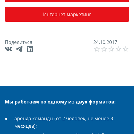
Интернет-маркетинг
Поделиться
2
4
.
1
0
.
2
0
1
7
E
Мы работаем по одному из двух форматов:
аренда команды (от 2 человек, не менее 3
месяцев);