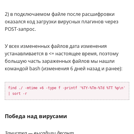
2) в подключаемом файле после расшифровки
оказался код загрузки вирусных плагинов через
POST-запрос.
У всех измененных файлов дата изменения
устанавливается в <= настоящее время, поэтому
большую часть зараженных файлов мы нашли
командой bash (изменения 6 дней назад и ранее):
find ./ -mtime +6 -type f -printf '%TY-%Tm-%Td %TT %p\n'
| sort -r
Победа над вирусами
Зачистка — высадили десант