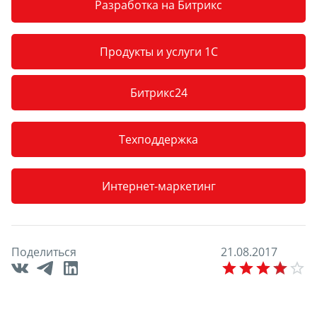
Разработка на Битрикс
Продукты и услуги 1С
Битрикс24
Техподдержка
Интернет-маркетинг
Поделиться
2
1
.
0
8
.
2
0
1
7
E