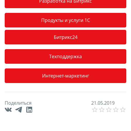
Разработка на Битрикс
Продукты и услуги 1С
Битрикс24
Техподдержка
Интернет-маркетинг
Поделиться
2
1
.
0
5
.
2
0
1
9
E