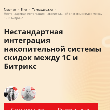
Главная
-
Блог
-
Техподдержка
-
Нестандартная интеграция накопительной системы скидок между
1С и Битрикс
Нестандартная
интеграция
накопительной системы
скидок между 1С и
Битрикс
Связаться с нами
Прочитать позже