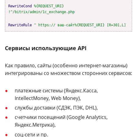
RewriteCond
%{REQUEST_URI}
!^/bitrix/admin/1c_exchange.php
RewriteRule
^ https:// ваш-сайт%{REQUEST_URI} [R=301,L]
Сервисы использующие API
Как правило, сайты (особенно интернет-магазины)
интегрированы со множеством сторонних сервисов:
платежные системы (Яндекс.Касса,
IntellectMoney, Web Money),
службы доставки (СДЭК, ПЭК, DHL),
счетчики посещений (Google Analytics,
Яндекс.Метрика),
соц-сети и пр.