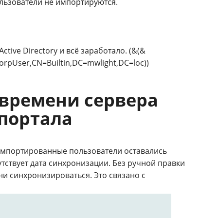
ользователи не импортируются.
tive Directory и всё заработало. (&(&
orpUser,CN=Builtin,DC=mwlight,DC=loc))
времени сервера
 портала
 импортированные пользователи оставались
тствует дата синхронизации. Без ручной правки
 ни синхронизироваться. Это связано с