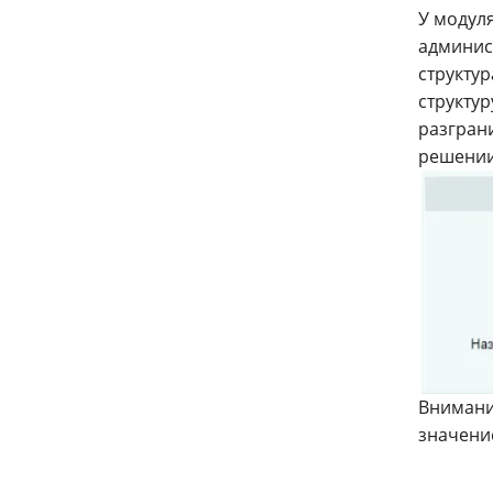
У модул
админис
структур
структу
разграни
решении
Внимание
значение