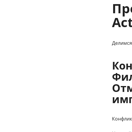
Пр
Act
Делимся 
Кон
Фил
Отм
имп
Конфлик