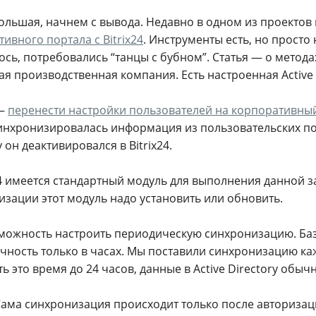
большая, начнем с вывода. Недавно в одном из проектов
ивного портала с Bitrix24
. Инструменты есть, но просто 
ось, потребовались “танцы с бубном”. Статья — о метод
я производственная компания. Есть настроенная Active 
 —
перенести настройки пользователей на корпоративный
инхронизировалась информация из пользовательских пол
y он деактивировался в Bitrix24.
24 имеется стандартный модуль для выполнения данной 
изации этот модуль надо установить или обновить.
зможность настроить периодическую синхронизацию. Баз
чность только в часах. Мы поставили синхронизацию ка
ь это время до 24 часов, данные в Active Directory обы
Сама синхронизация происходит только после авторизаци