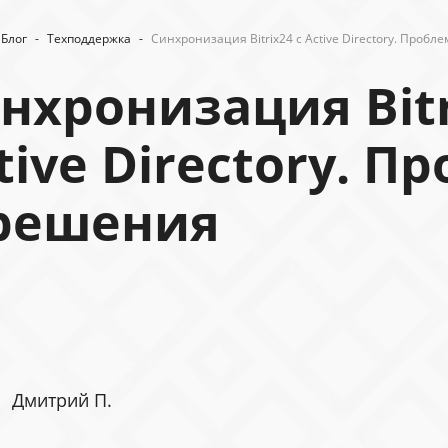
Блог
-
Техподдержка
-
Синхронизация Bitrix24 с Active Directory. Проб
нхронизация Bitr
tive Directory. 
решения
Дмитрий П.