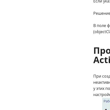
Если ука
Решение
В поле ф
(objectC
Про
Act
При соз
неактивн
у этих п
настрой