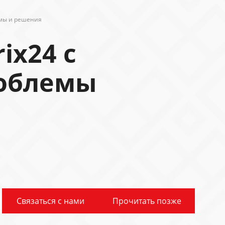
лемы и решения
ix24 с
Проблемы
Связаться с нами
Прочитать позже