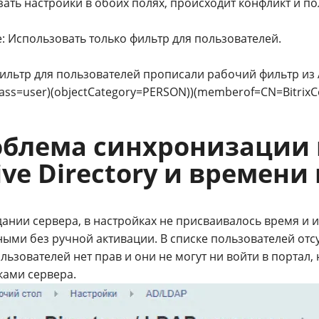
зать настройки в обоих полях, происходит конфликт и п
: Использовать только фильтр для пользователей.
ильтр для пользователей прописали рабочий фильтр из Ac
lass=user)(objectCategory=PERSON))(memberof=CN=BitrixC
блема синхронизации 
ive Directory и времени
дании сервера, в настройках не присваивалось время и
ыми без ручной активации. В списке пользователей отсу
ользователей нет прав и они не могут ни войти в портал,
ками сервера.