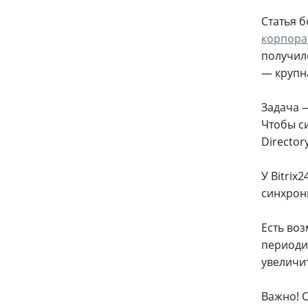
Статья 
корпорат
получил
— крупна
Задача
Чтобы с
Director
У Bitrix
синхрон
Есть во
периоди
увеличит
Важно! 